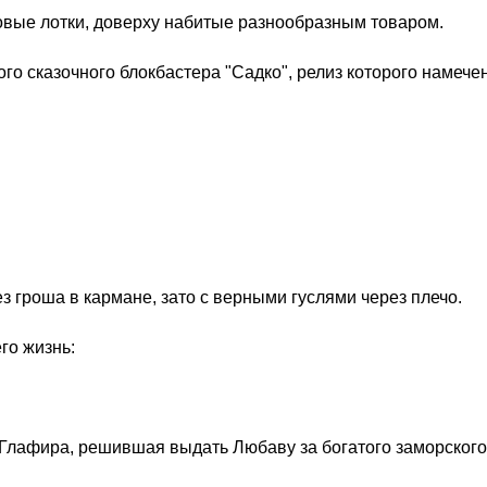
овые лотки, доверху набитые разнообразным товаром.
 сказочного блокбастера "Садко", релиз которого намечен
з гроша в кармане, зато с верными гуслями через плечо.
го жизнь:
я Глафира, решившая выдать Любаву за богатого заморского