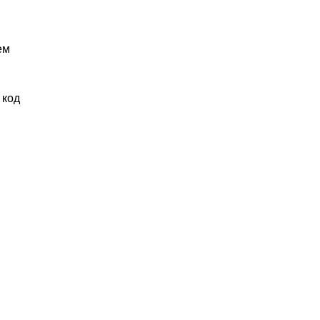
ем
 код