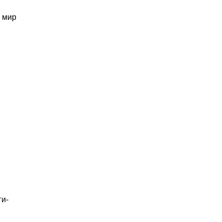
 мир
ги-