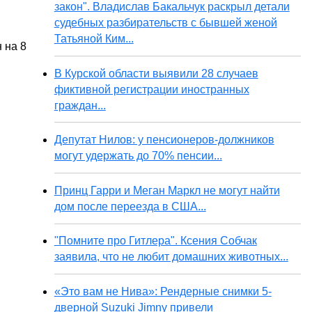
закон". Владислав Бакальчук раскрыл детали
судебных разбирательств с бывшей женой
Татьяной Ким...
 на 8
В Курской области выявили 28 случаев
фиктивной регистрации иностранных
граждан...
Депутат Нилов: у пенсионеров-должников
могут удержать до 70% пенсии...
Принц Гарри и Меган Маркл не могут найти
дом после переезда в США...
"Помните про Гитлера". Ксения Собчак
заявила, что не любит домашних животных...
«Это вам не Нива»: Рендерные снимки 5-
дверной Suzuki Jimny привели