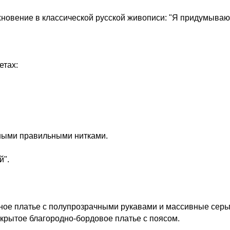
новение в классической русской живописи: "Я придумываю
етах:
зными правильными нитками.
й".
ное платье с полупрозрачными рукавами и массивные серь
акрытое благородно-бордовое платье с поясом.