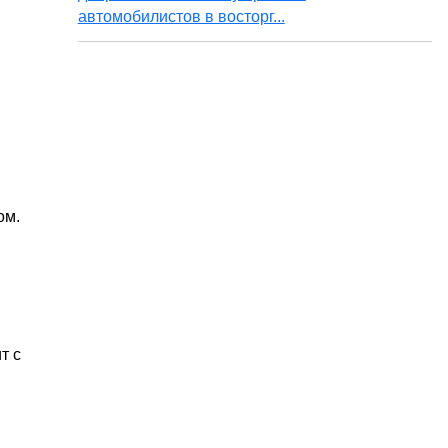
автомобилистов в восторг...
ом.
т с