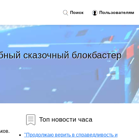
Поиск
Пользователям
абный сказочный блокбастер
Топ новости часа
ков.
"Продолжаю верить в справедливость и