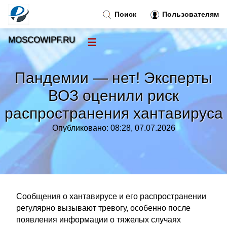
Поиск
Пользователям
MOSCOWIPF.RU
☰
Новости
»
Пандемии — нет! Эксперты
Тренды новостей
»
ВОЗ оценили риск
распространения хантавируса
Рубрики
»
Опубликовано: 08:28, 07.07.2026
Правила
»
Контакт
»
Сообщения о хантавирусе и его распространении
регулярно вызывают тревогу, особенно после
появления информации о тяжелых случаях